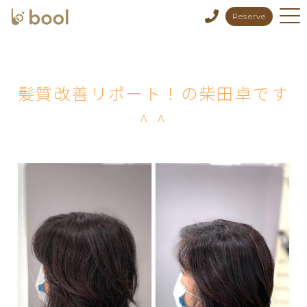
Reserve
髪質改善リポート！の柴田卓です
^ ^