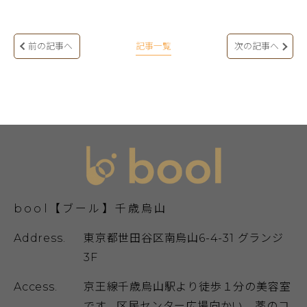
前の記事へ
記事一覧
次の記事へ
bool【ブール】千歳烏山
Address.
東京都世田谷区南烏山6-4-31 グランジ
3F
Access.
京王線千歳烏山駅より徒歩１分の美容室
です。区民センター広場向かい、薬のコ