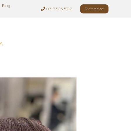
Blog
03-3305-5212
Reserve
^