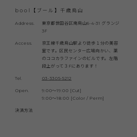
bool【ブール】千歳烏山
Address.
東京都世田谷区南烏山6-4-31 グランジ
3F
Access.
京王線千歳烏山駅より徒歩１分の美容
室です。区民センター広場向かい、薬
のココカラファインのビルです。左階
段上がって３Fにあります！
Tel.
03-3305-5212
Open.
9:00～19:00 [Cut]
9:00～18:00 [Color / Perm]
決済方法