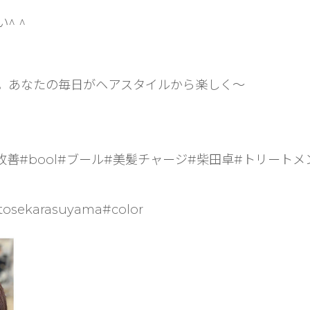
^ ^
。あなたの毎日がヘアスタイルから楽しく〜
改善#bool#ブール#美髪チャージ#柴田卓#トリート
tosekarasuyama#color