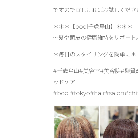
ですので宜しければお試しください
＊＊＊【bool千歳烏山】＊＊＊
〜髪や頭皮の健康維持をサポート
＊毎日のスタイリングを簡単に＊
#千歳烏山#美容室#美容院#髪質
ッドケア
#bool#tokyo#hair#salon#chi