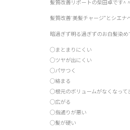
髪質改善リポートの柴田卓です^ 
髪質改善“美髪チャージ”とシエ
暗過ぎず明る過ぎずのお白髪染め
◯まとまりにくい
◯ツヤが出にくい
◯パサつく
◯絡まる
◯根元のボリュームがなくなって
◯広がる
◯指通りが悪い
◯髪が硬い