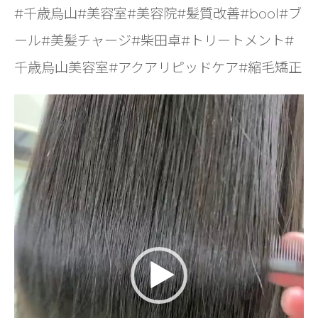
#千歳烏山#美容室#美容院#髪質改善#bool#ブ
ール#美髪チャージ#柴田卓#トリートメント#
千歳烏山美容室#アクアリピッドケア#縮毛矯正
動
画
プ
レ
ー
ヤ
ー