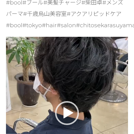
#bool#ブール#美髪チャージ#柴田卓#メンズ
パーマ#千歳烏山美容室#アクアリピッドケア
#bool#tokyo#hair#salon#chitosekarasuyam
動
画
プ
レ
ー
ヤ
ー